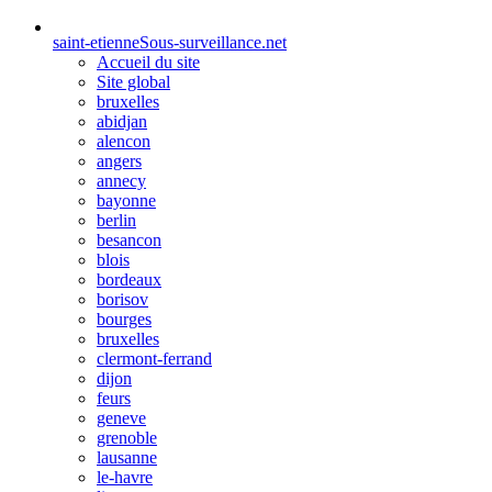
saint-etienne
Sous-surveillance.net
Accueil du site
Site global
bruxelles
abidjan
alencon
angers
annecy
bayonne
berlin
besancon
blois
bordeaux
borisov
bourges
bruxelles
clermont-ferrand
dijon
feurs
geneve
grenoble
lausanne
le-havre