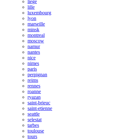
liege
lille
luxembourg
lyon
marseille
minsk
montreal
moscow
namur
nantes
nice
nimes
paris
perpignan
reims
rennes
roanne
ryazan
saint-brieuc
saint-etienne
seattle
selestat
tarbes
toulouse
tours