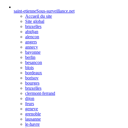
saint-etienne
Sous-surveillance.net
Accueil du site
Site global
bruxelles
abidjan
alencon
angers
annecy
bayonne
berlin
besancon
blois
bordeaux
borisov
bourges
bruxelles
clermont-ferrand
dijon
feurs
geneve
grenoble
lausanne
le-havre