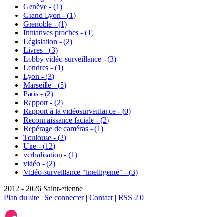
Genève - (
1
)
Grand Lyon - (
1
)
Grenoble - (
1
)
Initiatives proches - (
1
)
Législation - (
2
)
Livres - (
3
)
Lobby vidéo-surveillance - (
3
)
Londres - (
1
)
Lyon - (
3
)
Marseille - (
5
)
Paris - (
2
)
Rapport - (
2
)
Rapport à la vidéosurveillance - (
0
)
Reconnaissance faciale - (
2
)
Repérage de caméras - (
1
)
Toulouse - (
2
)
Une - (
12
)
verbalisation - (
1
)
vidéo - (
2
)
Vidéo-surveillance "intelligente" - (
3
)
2012 - 2026 Saint-etienne
Plan du site
|
Se connecter
|
Contact
|
RSS 2.0