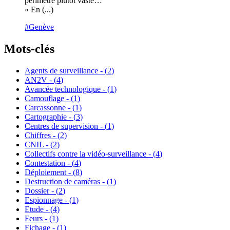
périmètre plutôt vaste…
« En (...)
#Genève
Mots-clés
Agents de surveillance - (
2
)
AN2V - (
4
)
Avancée technologique - (
1
)
Camouflage - (
1
)
Carcassonne - (
1
)
Cartographie - (
3
)
Centres de supervision - (
1
)
Chiffres - (
2
)
CNIL - (
2
)
Collectifs contre la vidéo-surveillance - (
4
)
Contestation - (
4
)
Déploiement - (
8
)
Destruction de caméras - (
1
)
Dossier - (
2
)
Espionnage - (
1
)
Etude - (
4
)
Feurs - (
1
)
Fichage - (
1
)