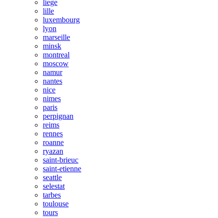
liege
lille
luxembourg
lyon
marseille
minsk
montreal
moscow
namur
nantes
nice
nimes
paris
perpignan
reims
rennes
roanne
ryazan
saint-brieuc
saint-etienne
seattle
selestat
tarbes
toulouse
tours